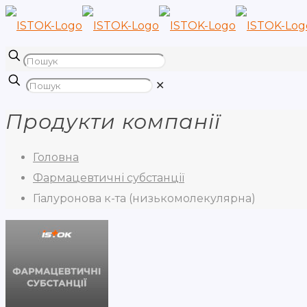
✕
Продукти компанії
Головна
Фармацевтичні субстанції
Гіалуронова к-та (низькомолекулярна)