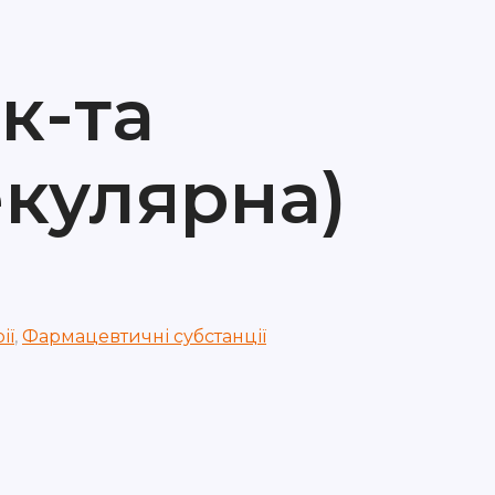
к-та
кулярна)
ії
,
Фармацевтичні субстанції