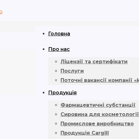
Головна
Про нас
Ліцензії та сертифікати
Послуги
Поточні вакансії компанії 
Продукція
Фармацевтичні субстанції
Cировина для косметології
Промислове виробництво
Продукція Cargill