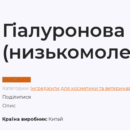
Гіалуронова 
(низькомоле
ЗАМОВИТИ
Категории:
Інгредієнти для косметики та ветеринар
Поділитися
Опис
Країна виробник:
Китай