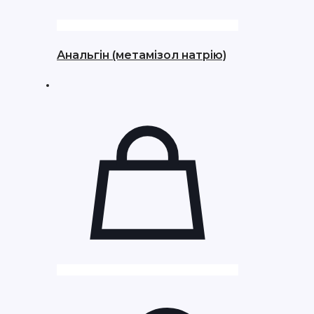
Анальгін (метамізол натрію)