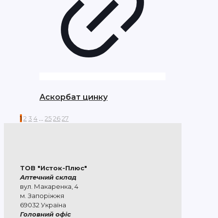
Аскорбат цинку
1
2
3
4
…
25
26
27
ТОВ "Исток-Плюс"
Аптечний склад
вул. Макаренка, 4
м. Запоріжжя
69032 Україна
Головний офіс