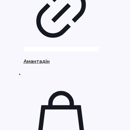
Амантадін