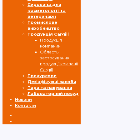
Cировина для
косметології та
ветеринарії
Промислове
виробництво
Продукція Cargill
Продукція
компании
Область
застосування
продукції компанії
Cargill
Прекурсори
Дезінфікуючі засоби
Тара та пакування
Лабораторний посуд
Новини
Контакти