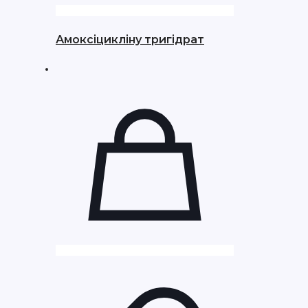
Амоксіцикліну тригідрат