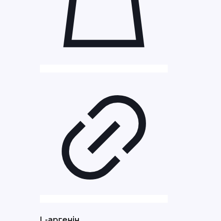
L-аргенін