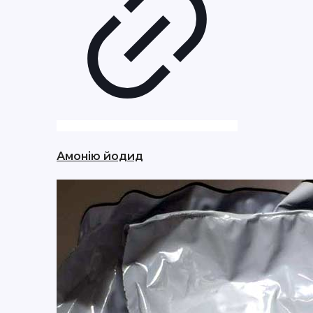
Амонію йодид