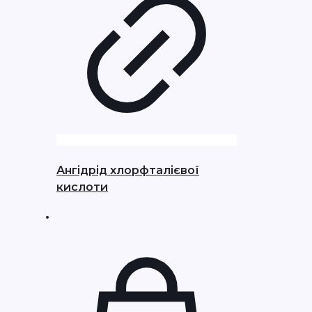
Ангідрід хлорфталієвої
кислоти