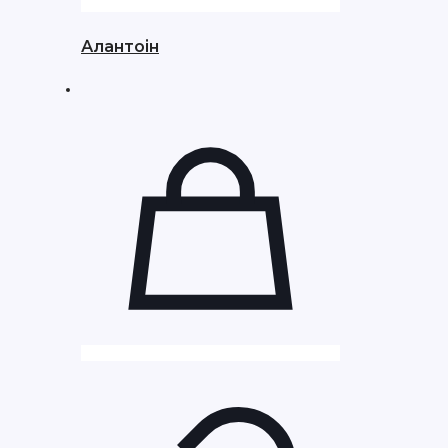
Алантоін