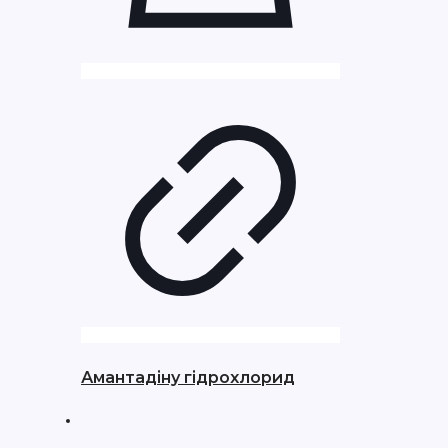
Амантадіну гідрохлорид