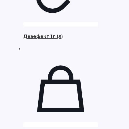
Дезефект 1л (л)