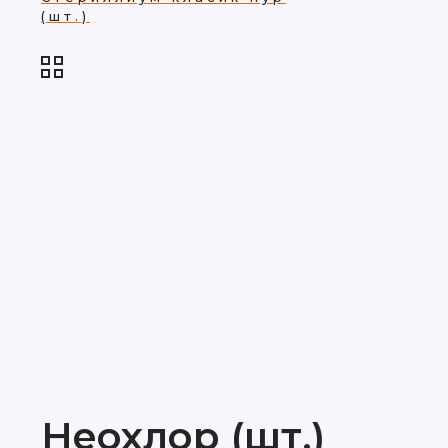
(шт.)
Неохлор (шт.)