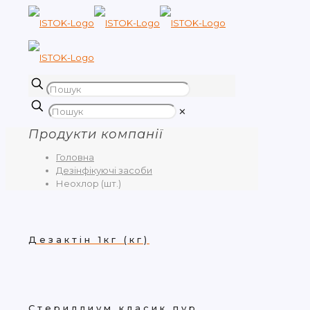
✕
Продукти компанії
Головна
Дезінфікуючі засоби
Неохлор (шт.)
Дезактін 1кг (кг)
Стериллиум класик пур