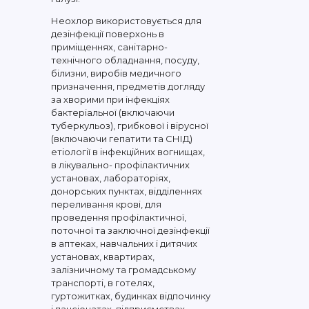
Неохлор використовується для
дезінфекції поверхонь в
приміщеннях, санітарно-
технічного обладнання, посуду,
білизни, виробів медичного
призначення, предметів догляду
за хворими при інфекціях
бактеріальної (включаючи
туберкульоз), грибкової і вірусної
(включаючи гепатити та СНІД)
етіології в інфекційних вогнищах,
в лікувально- профілактичних
установах, лабораторіях,
донорських пунктах, відділеннях
переливання крові, для
проведення профілактичної,
поточної та заключної дезінфекції
в аптеках, навчальних і дитячих
установах, квартирах,
залізничному та громадському
транспорті, в готелях,
гуртожитках, будинках відпочинку