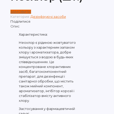
ЗАМОВИТИ
Категория:
Дезінфікуючі засоби
Поділитися
Опис
Характеристика:
Неохлор є рідиною жовтуватого
кольору з характерним запахом
хлору і ароматизатора, добре
змішується з водою в будь-яких
співвідношеннях. Це
концентроване хлорактивних
засіб, багатокомпонентний
препарат, для дезінфекції і
санітарної обробки, що містить
також мийний компонент,
ароматизатор, інгібітор корозії і
стабілізатор вмісту активного
хлору.
Застосування у фармацевтичній
галузі: