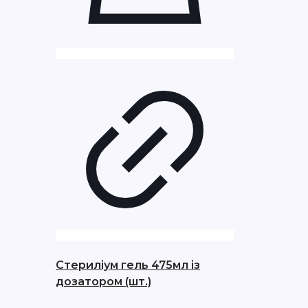
Стериліум гель 475мл із
дозатором (шт.)