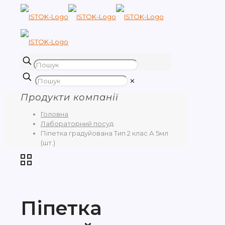
✕
Продукти компанії
Головна
Лабораторний посуд
Піпетка градуйована Тип 2 клас А 5мл
(шт.)
Піпетка