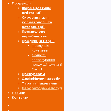
Продукція
Фармацевтичні
субстанції
Cировина для
косметології та
ветеринарії
Промислове
виробництво
Продукція Cargill
Продукція
компании
Область
застосування
продукції компанії
Cargill
Прекурсори
Дезінфікуючі засоби
Тара та пакування
Лабораторний посуд
Новини
Контакти