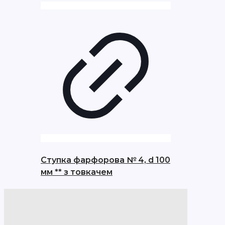
Ступка фарфорова № 4, d 100
мм ** з товкачем