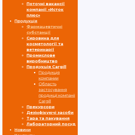
Поточні вакансії
компанії «Исток
плюс»
Продукція
Фармацевтичні
субстанції
Cировина для
косметології та
ветеринарії
Промислове
виробництво
Продукція Cargill
Продукція
компании
Область
застосування
продукції компанії
Cargill
Прекурсори
Дезінфікуючі засоби
Тара та пакування
Лабораторний посуд
Новини