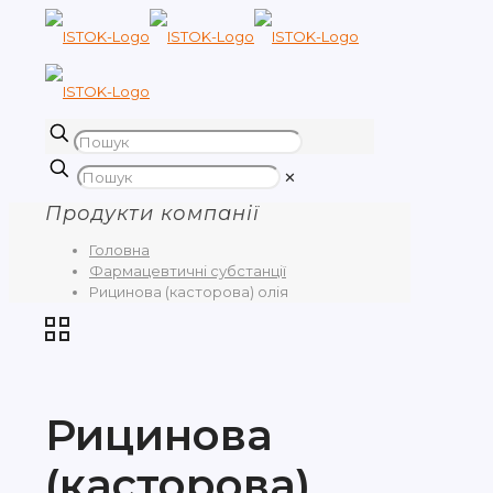
✕
Продукти компанії
Головна
Фармацевтичні субстанції
Рицинова (касторова) олія
Рицинова
(касторова)