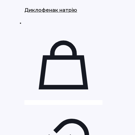
Диклофенак натрію