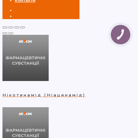
Контакти
Нікотинамід (Ніацинамід)