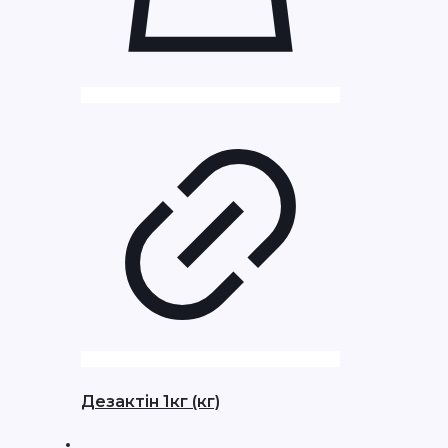
Дезактін 1кг (кг)