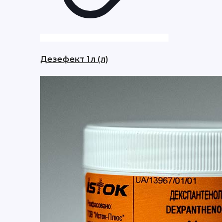
Дезефект 1л (л)