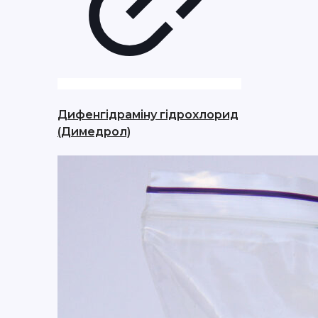
Дифенгідраміну гідрохлорид
(Димедрол)