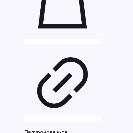
Гіалуронова к-та