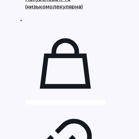
(низькомолекулярна)