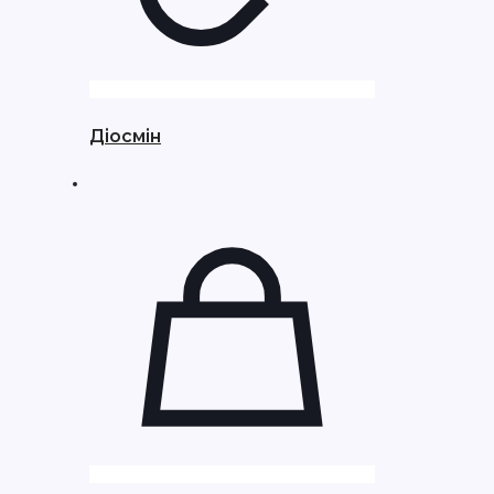
Діосмін