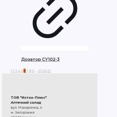
Дозатор CY102-3
1
2
3
4
5
6
7
8
9
…
25
26
27
ТОВ "Исток-Плюс"
Аптечний склад
вул. Макаренка, 4
м. Запоріжжя