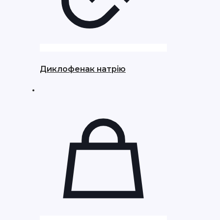
Диклофенак натрію