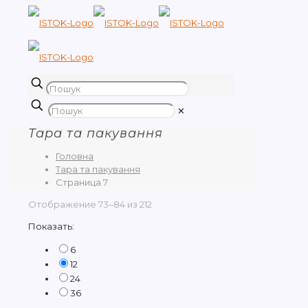
✕
Тара та пакування
Головна
Тара та пакування
Страница 7
Отображение 73–84 из 212
Показать:
6
12
24
36