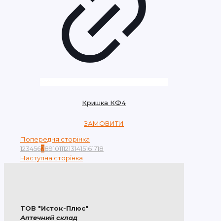
Кришка КФ4
ЗАМОВИТИ
Попередня сторінка
1
2
3
4
5
6
7
8
9
10
11
12
13
14
15
16
17
18
Наступна сторінка
ТОВ "Исток-Плюс"
Аптечний склад