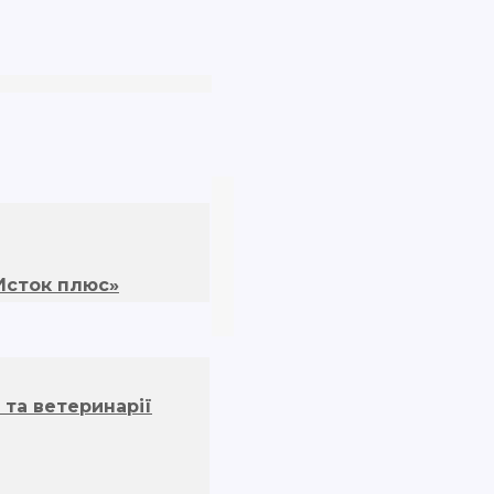
«Исток плюс»
 та ветеринарії