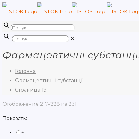
✕
Фармацевтичні субстанці
Головна
Фармацевтичні субстанції
Страница 19
Отображение 217–228 из 231
Показать:
6