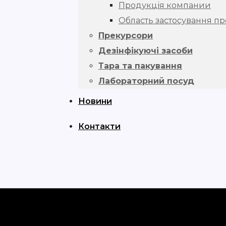
Продукція компании
Область застосування про
Прекурсори
Дезінфікуючі засоби
Тара та пакування
Лабораторний посуд
Новини
Контакти