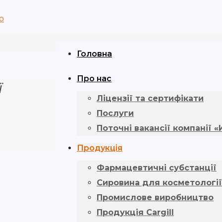
Головна
Про нас
ї
Ліцензії та сертифікати
Послуги
Поточні вакансії компанії 
Продукція
Фармацевтичні субстанції
Cировина для косметології
Промислове виробництво
Продукція Cargill